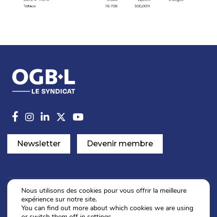
Newsletter
Devenir membre
Nous utilisons des cookies pour vous offrir la meilleure
expérience sur notre site.
Politique de confidentialité
You can find out more about which cookies we are using
Mentions légales
or switch them off in
settings
.