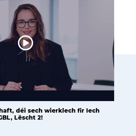
aft, déi sech wierklech fir Iech
GBL, Lëscht 2!